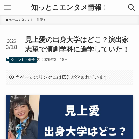
知っとこエンタメ情報！
ホーム
タレント・俳優
見上愛の出身大学はどこ？演出家
2026
3/18
志望で演劇学科に進学していた！
2026年3月18日
タレント・俳優
当ページのリンクには広告が含まれています。