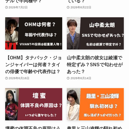
デルで半同棲中？
ている？
2026年7月2日
2026年6月22日
【OHM】タナパック・ジョ
山中柔太朗の彼女は綾瀬で
ンジャイパーは何者？タイ
特定ずみ？SNSで匂わせが
の俳優で年齢や代表作は？
あった？
2026年6月16日
2026年6月14日
壇蜜の体調不良の原因はう
趣里と三山凌輝の馴れ初め