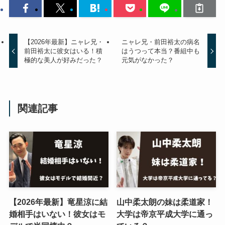
【2026年最新】ニャレ兄・
ニャレ兄・前田裕太の病名
前田裕太に彼女はいる！積
はうつって本当？番組中も
極的な美人が好みだった？
元気がなかった？
関連記事
【2026年最新】竜星涼に結
山中柔太朗の妹は柔道家！
婚相手はいない！彼女はモ
大学は帝京平成大学に通っ