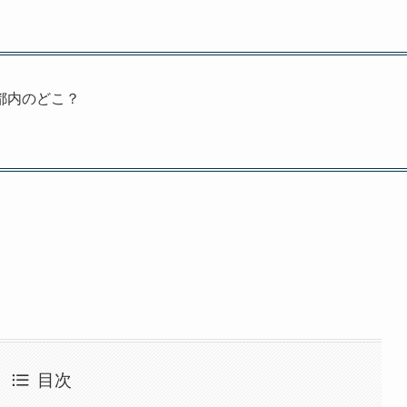
都内のどこ？
目次