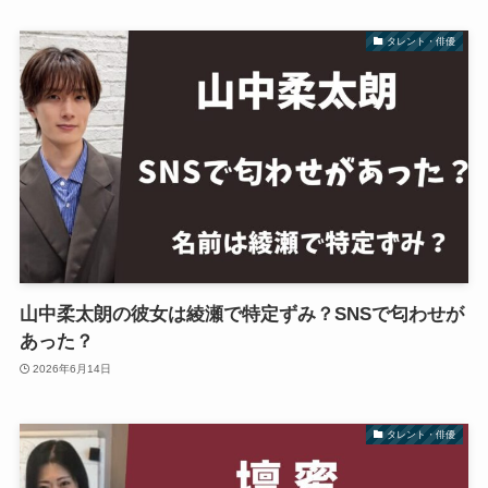
タレント・俳優
山中柔太朗の彼女は綾瀬で特定ずみ？SNSで匂わせが
あった？
2026年6月14日
タレント・俳優